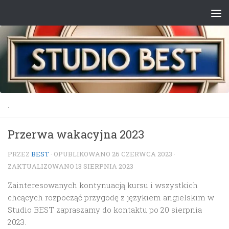
Przejdź do treści
.
Przerwa wakacyjna 2023
PRZEZ
BEST
· OPUBLIKOWANO
26 CZERWCA 2023
·
ZAKTUALIZOWANO
13 SIERPNIA 2023
Zainteresowanych kontynuacją kursu i wszystkich
chcących rozpocząć przygodę z językiem angielskim w
Studio BEST zapraszamy do kontaktu po 20 sierpnia
2023.